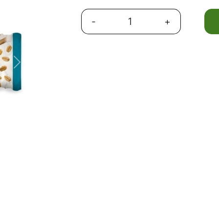
-
+
Next