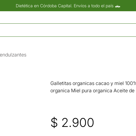
Dietética en Córdoba Capital. Envíos a todo el país 🛻
 endulzantes
Galletitas organicas cacao y miel 100
organica Miel pura organica Aceite de 
$
2.900