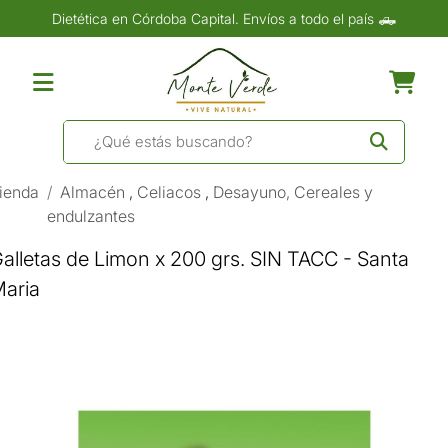
Dietética en Córdoba Capital. Envíos a todo el país 🛻
ienda
Almacén
,
Celiacos
,
Desayuno, Cereales y
endulzantes
alletas de Limon x 200 grs. SIN TACC - Santa
aria