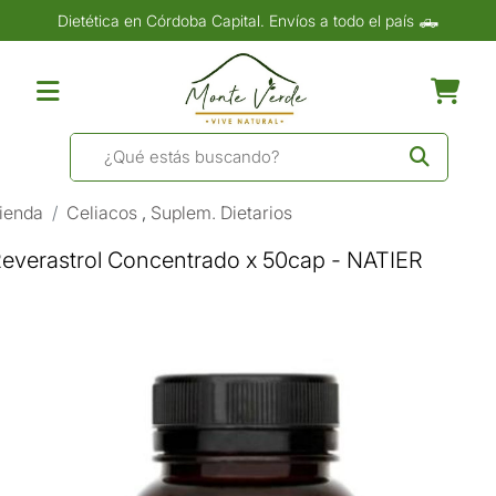
Dietética en Córdoba Capital. Envíos a todo el país 🛻
ienda
Celiacos
,
Suplem. Dietarios
everastrol Concentrado x 50cap - NATIER