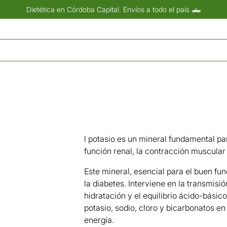
Dietética en Córdoba Capital. Envíos a todo el país 🛻
l potasio es un mineral fundamental pa
función renal, la contracción muscular o
Este mineral, esencial para el buen fun
la diabetes. Interviene en la transmisi
hidratación y el equilibrio ácido-básic
potasio, sodio, cloro y bicarbonatos e
energía.