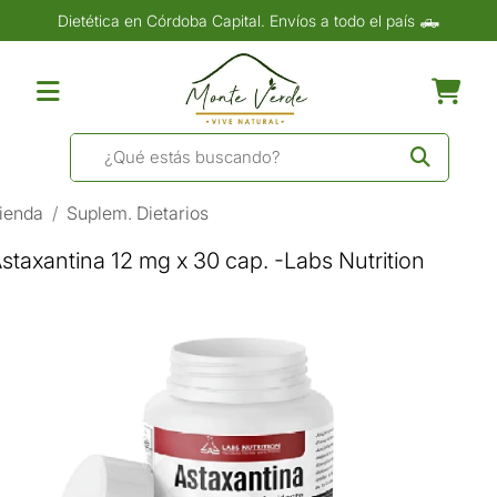
Dietética en Córdoba Capital. Envíos a todo el país 🛻
ienda
Suplem. Dietarios
staxantina 12 mg x 30 cap. -Labs Nutrition
Previous
Nex