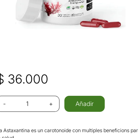
$
36.000
-
+
Añadir
a Astaxantina es un carotonoide con multiples beneficions pa
a salud