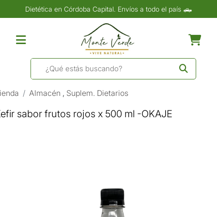
Dietética en Córdoba Capital. Envíos a todo el país 🛻
ienda
Almacén
,
Suplem. Dietarios
efir sabor frutos rojos x 500 ml -OKAJE